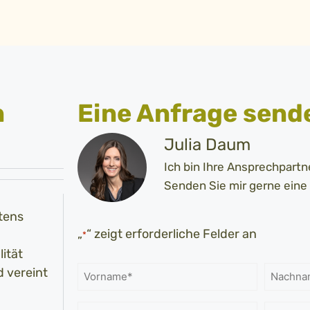
n
Eine Anfrage send
Julia Daum
Ich bin Ihre Ansprechpartne
Senden Sie mir gerne eine
tens
„
“ zeigt erforderliche Felder an
*
ität
d vereint
Name
*