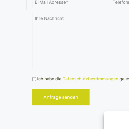
E-
Telefo
Mail
Adresse
Ihre
*
Nachricht
Datenschutz
Ich habe die
Datenschutzbestimmungen
geles
*
Anfrage senden