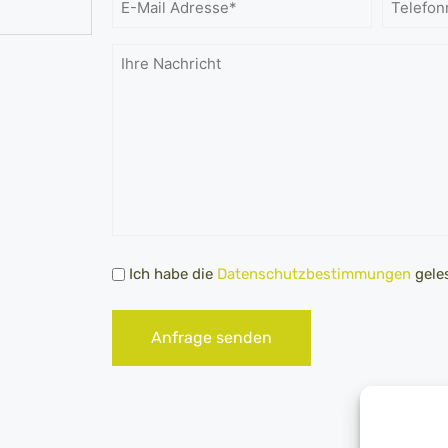
E-
Telefo
Mail
Adresse
Ihre
*
Nachricht
Datenschutz
Ich habe die
Datenschutzbestimmungen
geles
*
Anfrage senden