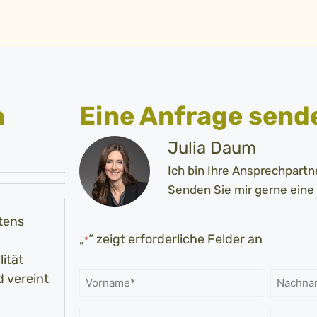
n
Eine Anfrage send
Julia Daum
Ich bin Ihre Ansprechpartne
Senden Sie mir gerne eine
tens
„
“ zeigt erforderliche Felder an
*
ität
d vereint
Name
*